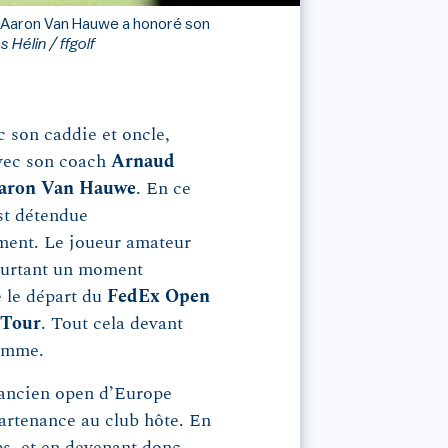
e, Aaron Van Hauwe a honoré son
 Hélin / ffgolf
c son caddie et oncle,
avec son coach
Arnaud
aron Van Hauwe
. En ce
est détendue
ement. Le joueur amateur
pourtant un moment
e le départ du
FedEx Open
 Tour
. Tout cela devant
somme.
 ancien open d’Europe
partenance au club hôte. En
s, et en devenant donc