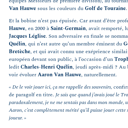
équipes Messieurs de première division), au tournan
Van Hauwe
sous les couleurs du
Golf de Touraine
.
Et la bobine n’est pas épuisée. Car avant d’être pro
Hauwe
, en 2000 à
Saint-Germain
, avait remporté, l
Jacques Léglise
. Son adversaire en finale se nomma
Quélin
, qui n’est autre qu’un membre éminent du
G
Bretèche
, et qui avait connu une exéprience similair
européen devant son public, à l’occasion d’un
Trop
ledit
Charles-Henri Quélin
, jeudi après-midi ? Au
voir évoluer
Aaron Van Hauwe
, naturellement.
« De le voir jouer ici, ça me rappelle des souvenirs,
confir
de paragolf en titre.
Je sais que quand j’avais joué le 
paradoxalement, je ne me sentais pas dans mon monde, u
Aaron, c’est complètement mérité qu’il puisse jouer cette 
joueur. »