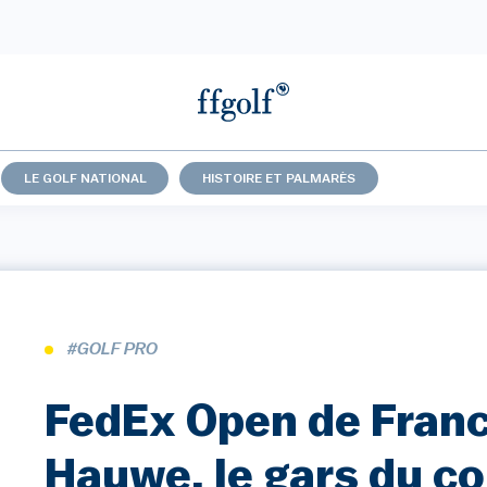
LE GOLF NATIONAL
HISTOIRE ET PALMARÈS
#GOLF PRO
FedEx Open de Franc
Hauwe, le gars du co