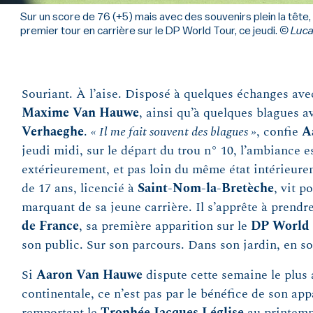
Sur un score de 76 (+5) mais avec des souvenirs plein la têt
premier tour en carrière sur le DP World Tour, ce jeudi.
© Lucas
Souriant. À l’aise. Disposé à quelques échanges ave
Maxime Van Hauwe
, ainsi qu’à quelques blagues 
Verhaeghe
.
« Il me fait souvent des blagues »
, confie
A
jeudi midi, sur le départ du trou n° 10, l’ambiance 
extérieurement, et pas loin du même état intérieur
de 17 ans, licencié à
Saint-Nom-la-Bretèche
, vit 
marquant de sa jeune carrière. Il s’apprête à prendr
de France
, sa première apparition sur le
DP World
son public. Sur son parcours. Dans son jardin, en 
Si
Aaron Van Hauwe
dispute cette semaine le plus
continentale, ce n’est pas par le bénéfice de son ap
remportant le
Trophée Jacques Léglise
au printemp