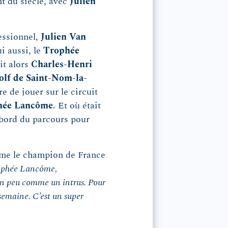
t du siècle, avec
Julien
fessionnel,
Julien Van
ui aussi, le
Trophée
it alors
Charles-Henri
olf de Saint-Nom-la-
e de jouer sur le circuit
hée Lancôme
. Et où était
 bord du parcours pour
me le champion de France
Trophée Lancôme,
n peu comme un intrus. Pour
semaine. C’est un super