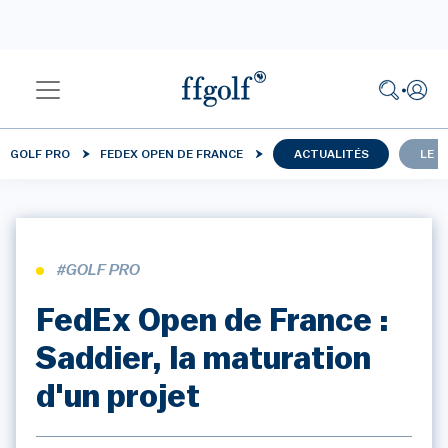
GOLF PRO
FEDEX OPEN DE FRANCE
ACTUALITÉS
LE 
#GOLF PRO
FedEx Open de France :
Saddier, la maturation
d'un projet