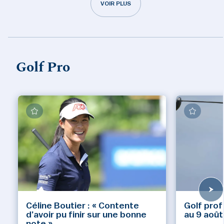
VOIR PLUS
Golf Pro
Céline Boutier : « Contente
Golf prof
d’avoir pu finir sur une bonne
au 9 août
note »