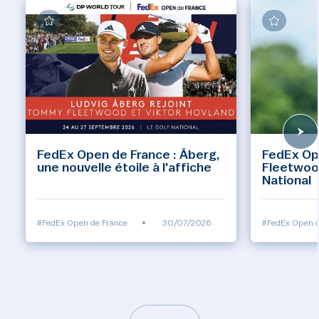
FedEx Open de France : Åberg,
FedEx Op
une nouvelle étoile à l'affiche
Fleetwoo
National
#FedEx Open de France
•
30/07/2026
#FedEx Open d