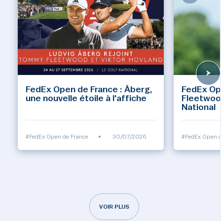
FedEx Open de France : Åberg,
FedEx Op
une nouvelle étoile à l'affiche
Fleetwoo
National
#FedEx Open de France
•
30/07/2026
#FedEx Open d
VOIR PLUS