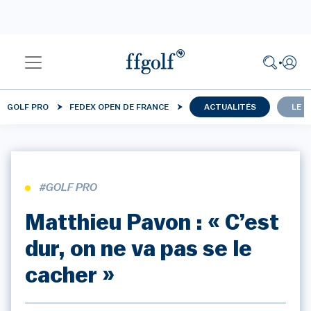
GOLF PRO
FEDEX OPEN DE FRANCE
ACTUALITÉS
LE 
#GOLF PRO
Matthieu Pavon : « C’est
dur, on ne va pas se le
cacher »