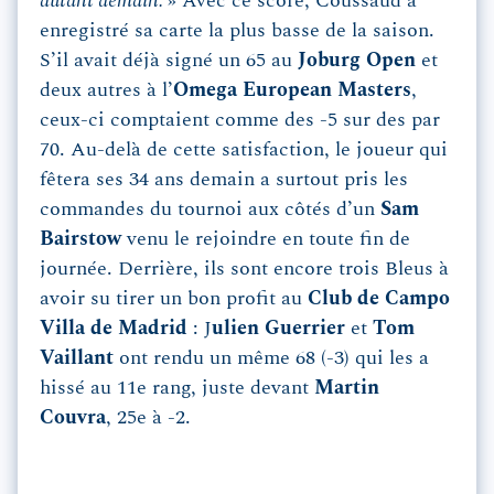
autant demain.
» Avec ce score, Coussaud a
enregistré sa carte la plus basse de la saison.
S’il avait déjà signé un 65 au
Joburg
Open
et
deux autres à l’
Omega European Masters
,
ceux-ci comptaient comme des -5 sur des par
70. Au-delà de cette satisfaction, le joueur qui
fêtera ses 34 ans demain a surtout pris les
commandes du tournoi aux côtés d’un
Sam
Bairstow
venu le rejoindre en toute fin de
journée. Derrière, ils sont encore trois Bleus à
avoir su tirer un bon profit au
Club de Campo
Villa de Madrid
: J
ulien Guerrier
et
Tom
Vaillant
ont rendu un même 68 (-3) qui les a
hissé au 11e rang, juste devant
Martin
Couvra
, 25e à -2.