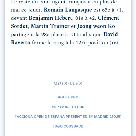
Le reste du contingent français a eu plus de
mal ce jeudi.
Romain
Langasque
est 65e à +1,
devant
Benjamin
Hébert
, 81e à +2.
Clément
Sordet
,
Martin
Trainer
et
Jeong
weon
Ko
partagent la 98e place à +3 tandis que
David
Ravetto
ferme le rang à la 127e position (+6).
MOTS-CLÉS
#GOLF PRO
#DP WORLD TOUR
#ACCIONA OPEN DE ESPAÑA PRESENTED BY MADRID (2025)
#UGO COUSSAUD