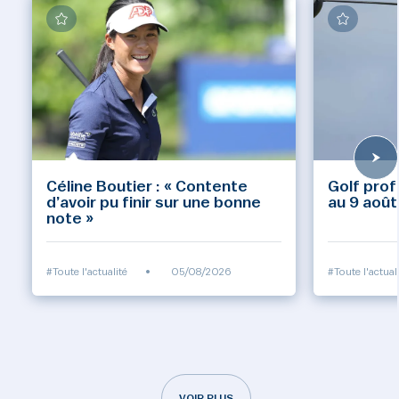
Céline Boutier : « Contente
Golf prof
d’avoir pu finir sur une bonne
au 9 août
note »
#Toute l'actualité
•
05/08/2026
#Toute l'actual
VOIR PLUS