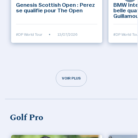
Genesis Scottish Open : Perez
BMW Inte
se qualifie pour The Open
belle qua
Guillamo
#DP World Tour
•
13/07/2026
#DP World Tou
VOIR PLUS
Golf Pro