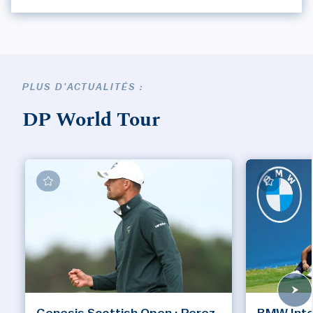
PLUS D'ACTUALITÉS :
DP World Tour
Genesis Scottish Open : Perez
BMW Inte