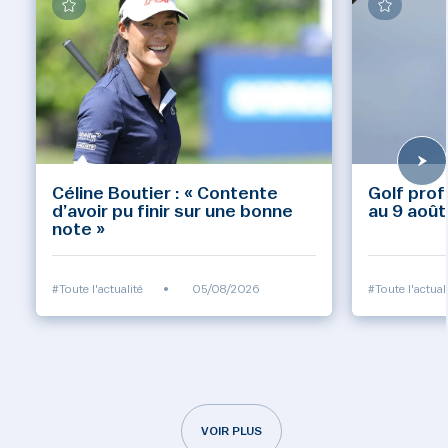
Céline Boutier : « Contente
Golf prof
d’avoir pu finir sur une bonne
au 9 août
note »
#Toute l'actualité
•
05/08/2026
#Toute l'actual
VOIR PLUS