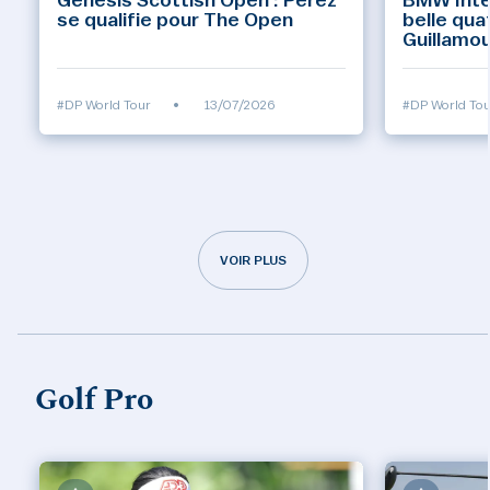
se qualifie pour The Open
belle qua
Guillamo
#DP World Tour
•
13/07/2026
#DP World Tou
VOIR PLUS
Golf Pro