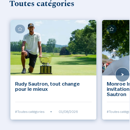
Toutes catégories
Rudy Sautron, tout change
Monroe Inv
pour le mieux
invitatio
Sautron
#Toutes catégories
•
01/08/2026
#Toutes catégo