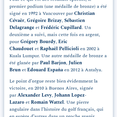
premier podium (une médaille de bronze) a été
signé en 1992 à Vancouver par
Christian
Cévaër
,
Grégoire Brizay
,
Sébastien
Delagrange
et
Frédéric Cupillard
. Un
deuxième a suivi, mais cette fois en argent,
pour
Grégory Bourdy
,
Eric
Chaudouet
et
Raphaël Pellicioli
en 2002 à
Kuala Lumpur. Une autre médaille de bronze a
été glanée par
Paul Barjon
,
Julien
Brun
et
Edouard España
en 2012 à Antalya.
Le point d’orgue reste bien évidemment la
victoire, en 2010 à Buenos Aires, signée
par
Alexander Levy
,
Johann Lopez-
Lazaro
et
Romain Wattel
. Une pierre
angulaire dans l’histoire du golf français, qui
en espère d’autres dans un proche avenir.