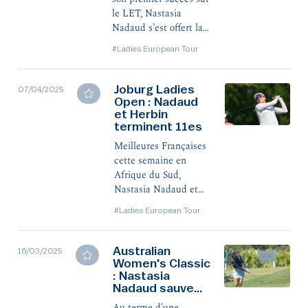
le LET, Nastasia
Nadaud s’est offert la
meilleure performance
#Ladies European Tour
de sa carrière sur ce
circuit en signant une
belle 2e place en
Joburg Ladies
07/04/2025
Belgique.
Open : Nadaud
et Herbin
terminent 11es
Meilleures Françaises
cette semaine en
Afrique du Sud,
Nastasia Nadaud et
Céline Herbin ont
#Ladies European Tour
terminé à la 11e place
du Joburg Ladies
Open, remporté par
Australian
16/03/2025
Women's Classic
l’Anglaise Mimi
: Nastasia
Rhodes.
Nadaud sauve
une 16e place