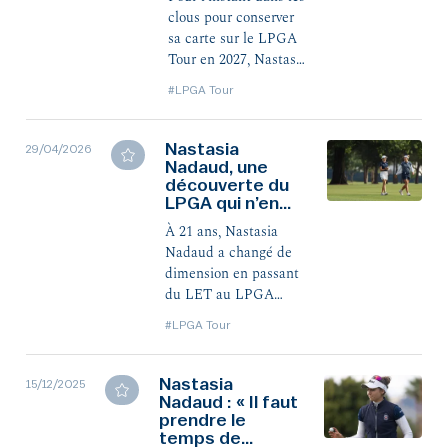
clous pour conserver
sa carte sur le LPGA
Tour en 2027, Nastasia
Nadaud poursuit sa
#LPGA Tour
découverte du plus
exigeant des circuits
professionnels
Nastasia
29/04/2026
Nadaud, une
féminins. La native de
découverte du
Chambéry dresse un
LPGA qui n’en
premier bilan de son
est pas une
expérience made in
À 21 ans, Nastasia
USA.
Nadaud a changé de
dimension en passant
du LET au LPGA
Tour. Après sa
#LPGA Tour
promotion en finale
des Qualifying School
de décembre 2025, la
Nastasia
15/12/2025
Nadaud : « Il faut
Française évolue
prendre le
depuis sur un nouveau
temps de
circuit, aussi structuré