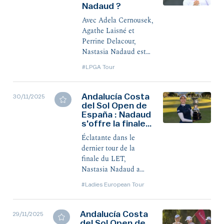
Nadaud ?
parachève son
excellente saison en
Avec Adela Cernousek,
montant pour la
Agathe Laisné et
première fois sur le
Perrine Delacour,
circuit américain grâce
Nastasia Nadaud est
à sa 10e place.
l'une des quatre
#LPGA Tour
Françaises présentes
cette semaine à
Mobile (Alabama) pour
Andalucía Costa
30/11/2025
del Sol Open de
la finale des Cartes du
España : Nadaud
LPGA Tour. Renaud
s'offre la finale
Gris, son coach
pour une grande
technique depuis
Éclatante dans le
première
février 2018, nous parle
dernier tour de la
de sa protégée, qui
finale du LET,
vient de remporter en
Nastasia Nadaud a
Espagne la finale du
décroché son tout
#Ladies European Tour
Ladies European Tour.
premier succès sur le
circuit de première
division européenne
Andalucía Costa
29/11/2025
del Sol Open de
féminine. Perrine