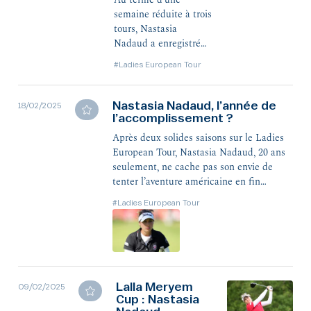
Au terme d'une
semaine réduite à trois
tours, Nastasia
Nadaud a enregistré
une 16e place finale
#Ladies European Tour
après un dernier tour
bouclé deux coups au-
dessus du par (72, +2).
Nastasia Nadaud, l’année de
18/02/2025
l’accomplissement ?
Après deux solides saisons sur le Ladies
European Tour, Nastasia Nadaud, 20 ans
seulement, ne cache pas son envie de
tenter l’aventure américaine en fin
d’année. Un objectif qu’elle entend
#Ladies European Tour
appréhender avec sérénité et surtout
clairvoyance.
Lalla Meryem
09/02/2025
Cup : Nastasia