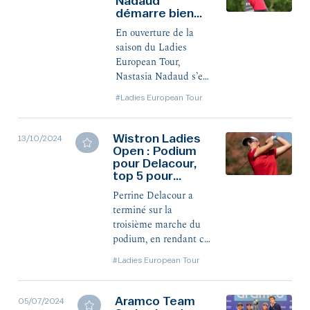
Nadaud
démarre bien
l’année
En ouverture de la
saison du Ladies
European Tour,
Nastasia Nadaud s’est
offert une bonne
#Ladies European Tour
première référence
avec une 6e place,
juste devant Céline
Wistron Ladies
13/10/2024
Open : Podium
Herbin, 8e.
pour Delacour,
top 5 pour
Nadaud
Perrine Delacour a
terminé sur la
troisième marche du
podium, en rendant ce
dimanche une très
#Ladies European Tour
belle carte de 67 (-5),
meilleure performance
du jour. Un coup
Aramco Team
05/07/2024