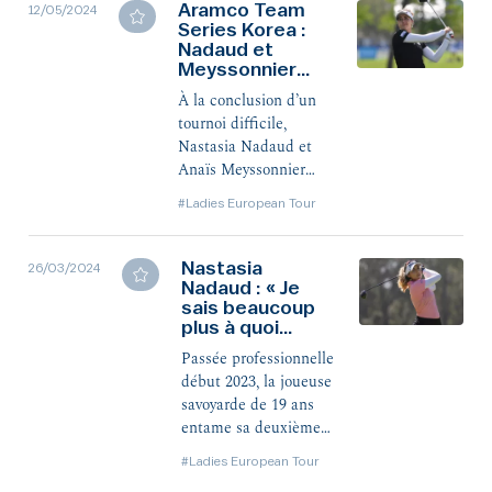
où la victoire est
Aramco Team
12/05/2024
Series Korea :
revenue à la star du
Nadaud et
Ladies European Tour,
Meyssonnier
Linn Grant, qui a
n’ont pas lâché
signé le plus grand
À la conclusion d’un
come-back de
tournoi difficile,
l'histoire du circuit
Nastasia Nadaud et
européen !
Anaïs Meyssonnier
sont parvenues à
#Ladies European Tour
accrocher un bon top
10 après une ultime
carte sous le par.
Nastasia
26/03/2024
Nadaud : « Je
sais beaucoup
plus à quoi
m’attendre »
Passée professionnelle
début 2023, la joueuse
savoyarde de 19 ans
entame sa deuxième
saison sur le Ladies
#Ladies European Tour
e
European Tour. Sa 6