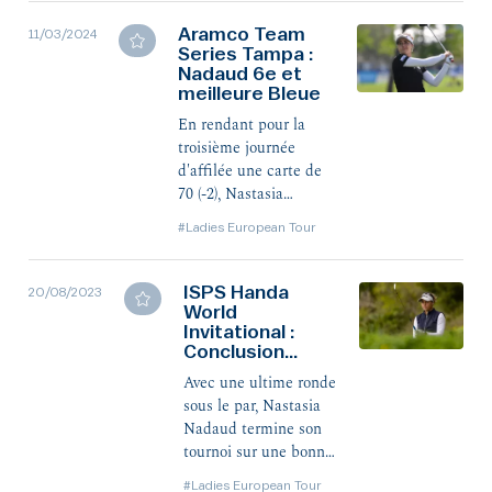
place à Tampa, début
mars, a prouvé qu’elle
Aramco Team
11/03/2024
Series Tampa :
pouvait y jouer les
Nadaud 6e et
premiers rôles.
meilleure Bleue
En rendant pour la
troisième journée
d'affilée une carte de
70 (-2), Nastasia
Nadaud s'est emparé
#Ladies European Tour
de la 6e place ex æquo
ce dimanche en
Floride, à six coups de
ISPS Handa
20/08/2023
l'Allemande Alexandra
World
Invitational :
Försterling.
Conclusion
positive pour
Avec une ultime ronde
Nadaud
sous le par, Nastasia
Nadaud termine son
tournoi sur une bonne
note et une 23e place
#Ladies European Tour