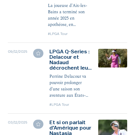
décompresser »
que fascinant, sans
La joueuse d'Aix-les-
pour autant le
Bains a terminé son
découvrir.
année 2025 en
apothéose, en
remportant la finale du
#LPGA Tour
LET avant de
décrocher, dix jours
plus tard, sa carte du
LPGA Q-Series :
09/12/2025
LPGA Tour. Une
Delacour et
Nadaud
quinzaine intense, dont
décrochent leur
elle peut enfin savourer
carte
la réussite.
Perrine Delacour va
pouvoir prolonger
d'une saison son
aventure aux États-
Unis, après avoir pris
#LPGA Tour
la 3e place de la finale
des Cartes du LPGA
Tour. Elle sera
Et si on parlait
03/12/2025
accompagnée par
d'Amérique pour
Nastasia
Nastasia Nadaud, qui