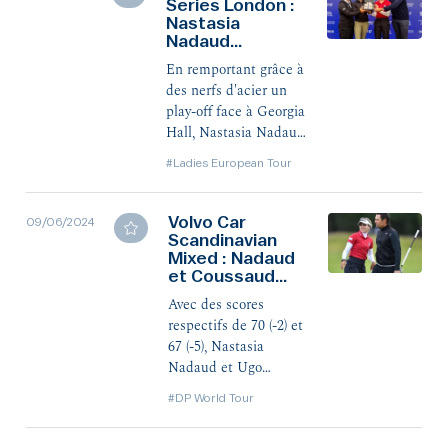
derrière, Nastasia
Series London :
Nastasia
Nadaud conclut une
Nadaud
très belle semaine par
victorieuse avec
une 4e place, son
En remportant grâce à
son équipe
meilleur résultat
des nerfs d'acier un
individuel de la saison
play-off face à Georgia
sur le LET.
Hall, Nastasia Nadaud
a permis à sa triplette
#Ladies European Tour
de remporter la
troisième étape des
Aramco Team Series
Volvo Car
09/06/2024
2024. Au classement
Scandinavian
Mixed : Nadaud
individuel du tournoi,
et Coussaud
Agathe Sauzon,
septièmes
meilleure Française,
Avec des scores
termine sixième.
respectifs de 70 (-2) et
67 (-5), Nastasia
Nadaud et Ugo
Coussaud ont terminé
#DP World Tour
à la 7e place ce
dimanche en Suède,