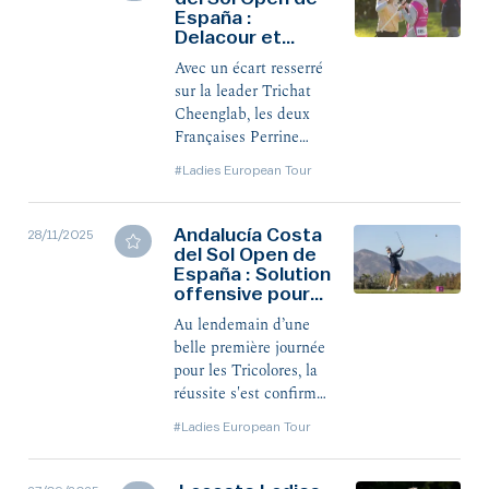
España :
Delacour a complété
Delacour et
le top 5, quatre coups
Nadaud fondent
derrière.
Avec un écart resserré
sur Cheenglab
sur la leader Trichat
Cheenglab, les deux
Françaises Perrine
Delacour et Nastasia
#Ladies European Tour
Nadaud auront toutes
leurs chances en
s’élançant dimanche
Andalucía Costa
28/11/2025
del Sol Open de
depuis la 2e et 3e
España : Solution
place en Andalousie.
offensive pour
les Bleues
Au lendemain d’une
belle première journée
pour les Tricolores, la
réussite s'est confirmée
ce vendredi avec
#Ladies European Tour
quatre d'entre elles
présentes dans le top
11 après deux tours.