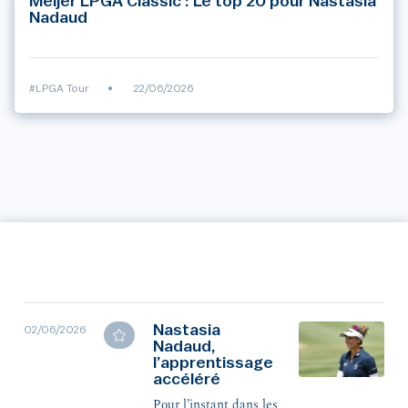
Meijer LPGA Classic : Le top 20 pour Nastasia
Nadaud
#LPGA Tour
•
22/06/2026
Nastasia
02/06/2026
Nadaud,
l’apprentissage
accéléré
Pour l’instant dans les