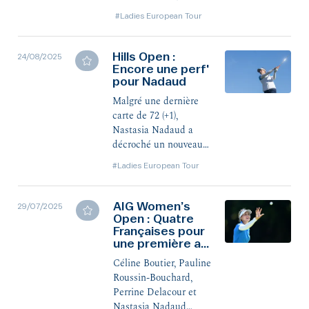
Boutier, Perrine
#Ladies European Tour
Delacour et Nastasia
Nadaud ont fini 5es ex
æquo ce dimanche.
Hills Open :
24/08/2025
Encore une perf'
pour Nadaud
Malgré une dernière
carte de 72 (+1),
Nastasia Nadaud a
décroché un nouveau
top 5 sur le LET,
#Ladies European Tour
terminant à quatre
coups de l'amateur
suédoise Meja
AIG Women’s
29/07/2025
Örtengren.
Open : Quatre
Françaises pour
une première au
pays de Galles
Céline Boutier, Pauline
Roussin-Bouchard,
Perrine Delacour et
Nastasia Nadaud