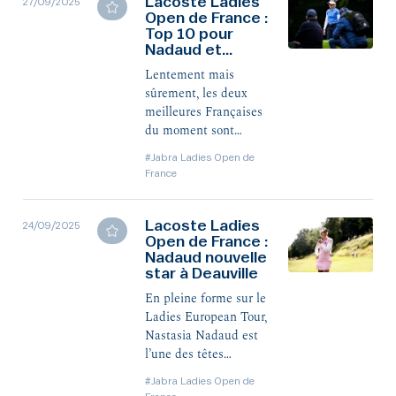
Lacoste Ladies
27/09/2025
Open de France :
Top 10 pour
Nadaud et
Boutier
Lentement mais
sûrement, les deux
meilleures Françaises
du moment sont
remontées au
#Jabra Ladies Open de
classement pour
France
terminer à la 9e place
ex æquo à -8. La
Canadienne de 16 ans
Lacoste Ladies
24/09/2025
Open de France :
Anna Huang a quant à
Nadaud nouvelle
elle signé un deuxième
star à Deauville
succès consécutif sur
le LET !
En pleine forme sur le
Ladies European Tour,
Nastasia Nadaud est
l’une des têtes
d’affiche du Lacoste
#Jabra Ladies Open de
Ladies Open de