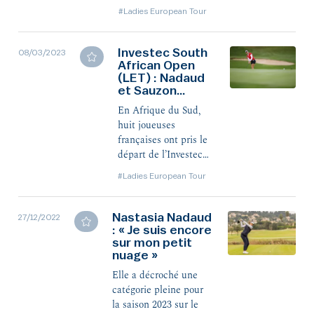
Nadaud conserve la
#Ladies European Tour
troisième place après
deux tours en Afrique
du Sud. Derrière elle,
Investec South
08/03/2023
African Open
six françaises sur les
(LET) : Nadaud
huit engagées passent
et Sauzon
le cut.
démarrent bien
En Afrique du Sud,
huit joueuses
françaises ont pris le
départ de l’Investec
South African
#Ladies European Tour
Women's Open ce
mercredi. Au terme
du premier tour, elles
Nastasia Nadaud
27/12/2022
: « Je suis encore
sont deux à figurer
sur mon petit
dans le top 10, dont
nuage »
Nastasia Nadaud, 3e
ex-aequo à -6.
Elle a décroché une
catégorie pleine pour
la saison 2023 sur le