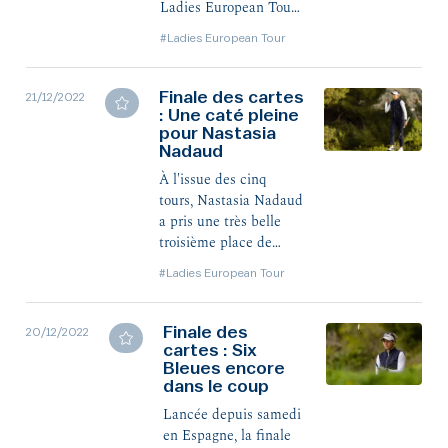
Ladies European Tour
en terminant 3e des
#Ladies European Tour
cartes juste avant les
fêtes de Noël. Nastasia
Nadaud, 18 ans, est
Finale des cartes
21/12/2022
: Une caté pleine
revenue pour nous sur
pour Nastasia
son année folle et la
Nadaud
nouvelle vie qui
l’attend. Interview.
À l'issue des cinq
tours, Nastasia Nadaud
a pris une très belle
troisième place de
l'épreuve finale des
#Ladies European Tour
Cartes du LET,
synonyme de droits de
jeu pleins pour la
Finale des
20/12/2022
saison 2023. Emie
cartes : Six
Bleues encore
Peronnin, Yvie
dans le coup
Chaucheprat, Agathe
Laisné et Lucie
Lancée depuis samedi
Malchirand sont quant
en Espagne, la finale