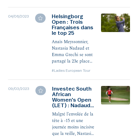
finale.
Helsingborg
04/06/2023
Open : Trois
Françaises dans
le top 25
Anaïs Meyssonnier,
Nastasia Nadaud et
Emma Grechi se sont
partagé la 23e place
du Helsingborg Open
#Ladies European Tour
ce dimanche en
Suède, où la victoire
est revenue à la locale
Investec South
09/03/2023
Lisa Pettersson.
African
Women's Open
(LET) : Nadaud
toujours là
Malgré l’envolée de la
tête à -15 et une
journée moins incisive
que la veille, Nastasia