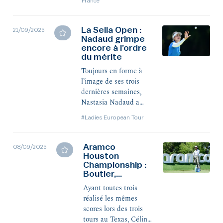
France
France, qui débute ce
jeudi à Deauville.
La Sella Open :
21/09/2025
Nadaud grimpe
encore à l’ordre
du mérite
Toujours en forme à
l’image de ses trois
dernières semaines,
Nastasia Nadaud a
signé un nouveau top 5
#Ladies European Tour
en Espagne et est
grimpée au 7e rang de
l’ordre du mérite.
Aramco
08/09/2025
Houston
Championship :
Boutier,
Delacour et
Ayant toutes trois
Nadaud 5es
réalisé les mêmes
scores lors des trois
tours au Texas, Céline