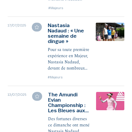
s’élancent ce jeudi au
#Majeurs
Royal Porthcawl pour
l’AIG Women’s Open
2025, dernier Majeur
Nastasia
17/07/2025
Nadaud : « Une
de la saison.
semaine de
dingue »
Pour sa toute première
expérience en Majeur,
Nastasia Nadaud,
devant de nombreux
supporters savoyards, a
#Majeurs
pris la 21e place de
The Amundi Evian
Championship, à
The Amundi
13/07/2025
l'issue d'une semaine
Evian
Championship :
sensationnelle. Bonne
Les Bleues aux
nouvelle, car sa
portes du top
deuxième expérience
Des fortunes diverses
20
se produira déjà dans
ce dimanche ont mené
quinze jours, au AIG
Nastasia Nadaud,